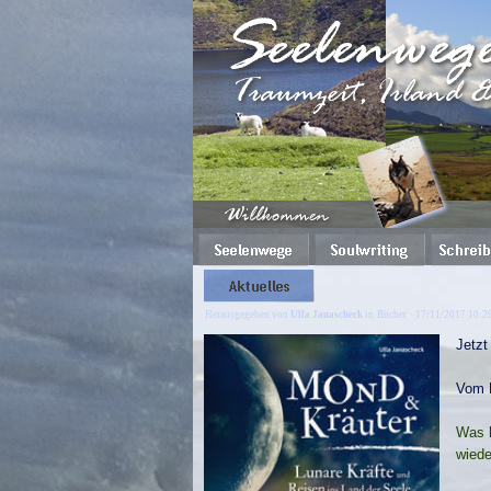
Herausgegeben von
Ulla Janascheck
in
Bücher
· 17/11/2017 10:2
Jetzt
Vom 
Was h
wiede