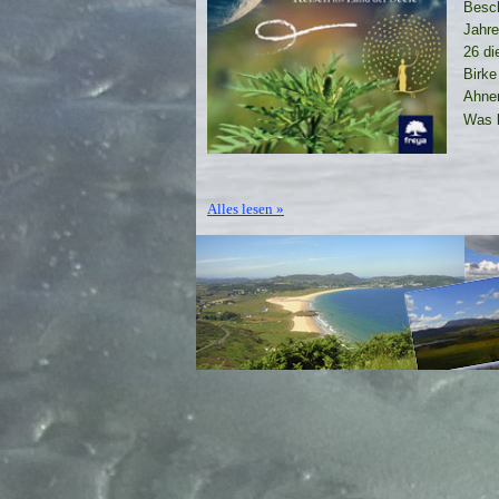
Besch
Jahre
26 di
Birke
Ahne
Was b
Alles lesen »