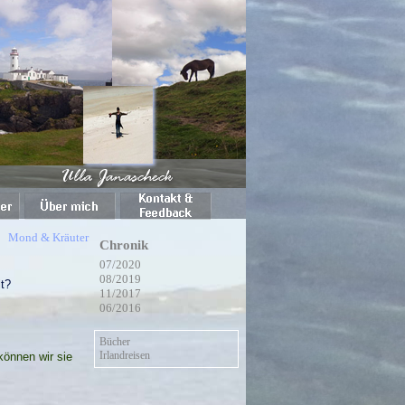
Mond & Kräuter
Chronik
07/2020
08/2019
t?
11/2017
06/2016
Bücher
Irlandreisen
können wir sie